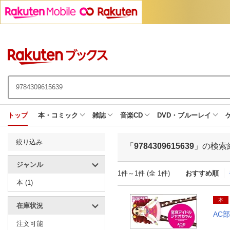
トップ
本・コミック
雑誌
音楽CD
DVD・ブルーレイ
絞り込み
「
9784309615639
」の検索
ジャンル
1件～1件 (全 1件)
おすすめ順
本 (1)
本
在庫状況
AC部
注文可能