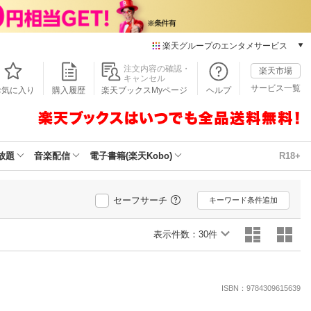
楽天グループのエンタメサービス
本/ゲーム/CD/DVD
注文内容の確認・
楽天市場
キャンセル
楽天ブックス
サービス一覧
お気に入り
購入履歴
楽天ブックスMyページ
ヘルプ
電子書籍
楽天Kobo
雑誌読み放題
楽天マガジン
放題
音楽配信
電子書籍(楽天Kobo)
R18+
音楽配信
楽天ミュージック
動画配信
セーフサーチ
キーワード条件追加
楽天TV
動画配信ガイド
表示件数：
30件
Rakuten PLAY
無料テレビ
Rチャンネル
ISBN：9784309615639
チケット