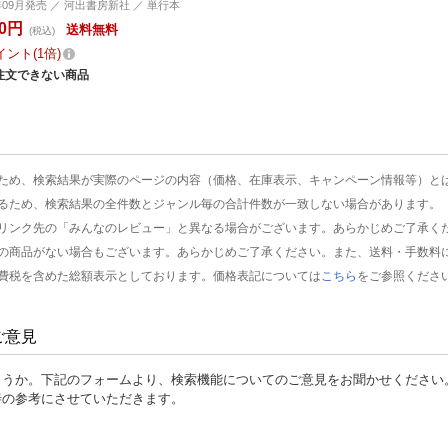
2年09月発売 ／ 河出書房新社 ／ 単行本
00円
送料無料
(税込)
イント
1倍
注文できない商品
ため、検索結果が実際のページの内容（価格、在庫表示、キャンペーン情報等）と
るため、検索結果の全件数とジャンル毎の合計件数が一致しない場合があります。
リンク先の「みんなのレビュー」と異なる場合がございます。あらかじめご了承く
の商品がない場合もございます。あらかじめご了承ください。また、送料・手数料
費税を含めた総額表示としております。価格表記については
こちら
をご参照くださ
ご意見
ょうか。下記のフォームより、検索機能についてのご意見をお聞かせください
善の参考にさせていただきます。