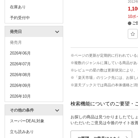
201
在庫あり
1,1
10
ポ
予約受付中
ご
発売日
発売月
2026年06月
※ページの更新が定期的に行われている
※複数のジャンルに属している商品があ
2026年07月
※レビューの星の数は更新状況により、
2026年08月
※「楽天市場」のリンク先には、お探し
※楽天ブックスでは商品の本体価格と消
2026年09月
2026年10月
検索機能についてのご要望・
その他の条件
お探しの商品は見つかりましたでし
スーパーDEAL対象
いただいたご意見は今後のサイト改
立ち読みあり