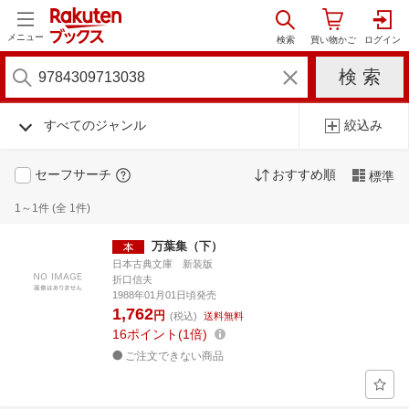
メニュー
すべてのジャンル
絞込み
セーフサーチ
おすすめ順
標準
1～1件 (全 1件)
万葉集（下）
日本古典文庫 新装版
折口信夫
1988年01月01日頃発売
1,762
円
(税込)
送料無料
16
ポイント
1倍
ご注文できない商品