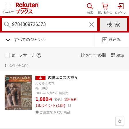
メニュー
すべてのジャンル
絞込み
セーフサーチ
おすすめ順
標準
1～1件 (全 1件)
図説エロスの神々
ふくろうの本
福田和彦
2000年05月25日頃発売
1,980
円
(税込)
送料無料
18
ポイント
1倍
ご注文できない商品