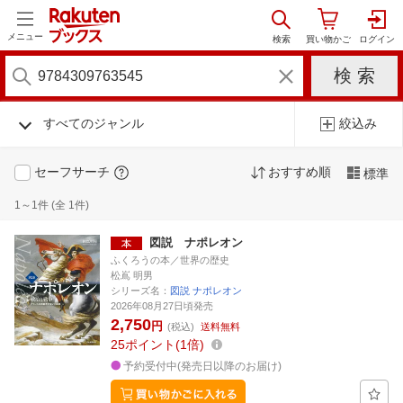
メニュー
すべてのジャンル
絞込み
セーフサーチ
おすすめ順
標準
1～1件 (全 1件)
図説 ナポレオン
ふくろうの本／世界の歴史
松嶌 明男
シリーズ名：
図説 ナポレオン
2026年08月27日頃発売
2,750
円
(税込)
送料無料
25
ポイント
1倍
予約受付中(発売日以降のお届け)