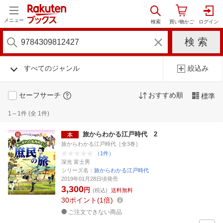
メニュー
すべてのジャンル
絞込み
セーフサーチ
おすすめ順
標準
1～1件 (全 1件)
旅からわかる江戸時代 2
旅からわかる江戸時代［全3巻］
（1件）
深光 富士男
シリーズ名：
旅からわかる江戸時代
2019年01月28日頃発売
3,300
円
(税込)
送料無料
30
ポイント
1倍
ご注文できない商品