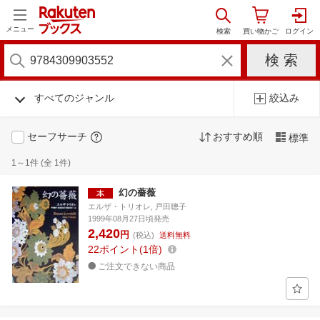
メニュー
すべてのジャンル
絞込み
セーフサーチ
おすすめ順
標準
1～1件 (全 1件)
幻の薔薇
エルザ・トリオレ, 戸田聰子
1999年08月27日頃発売
2,420
円
(税込)
送料無料
22
ポイント
1倍
ご注文できない商品