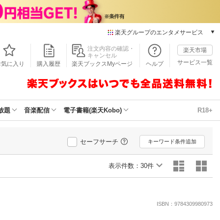
楽天グループのエンタメサービス
本/ゲーム/CD/DVD
注文内容の確認・
楽天市場
キャンセル
楽天ブックス
サービス一覧
お気に入り
購入履歴
楽天ブックスMyページ
ヘルプ
電子書籍
楽天Kobo
雑誌読み放題
楽天マガジン
放題
音楽配信
電子書籍(楽天Kobo)
R18+
音楽配信
楽天ミュージック
動画配信
セーフサーチ
キーワード条件追加
楽天TV
動画配信ガイド
表示件数：
30件
Rakuten PLAY
無料テレビ
Rチャンネル
ISBN：9784309980973
チケット