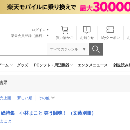
ログイン
楽天会員登録（無料）
買い物かご
お知らせ
Myクーポン
すべてのジャンル
ゲーム
グッズ
PCソフト・周辺機器
エンタメニュース
雑誌読み
結果
売上順
新しい順
その他
総特集 小林まこと 笑う闘魂！ （文藝別冊）
 まこと