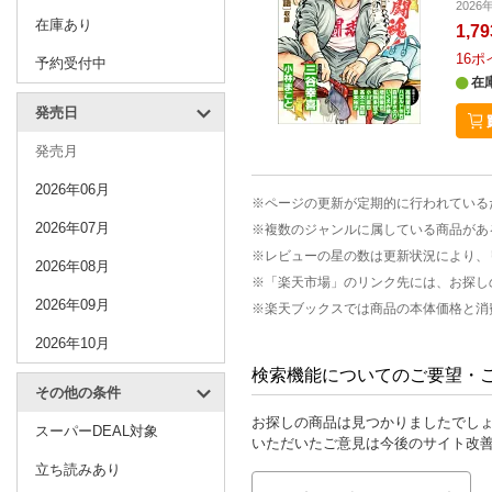
202
在庫あり
1,7
16
ポ
予約受付中
在
発売日
発売月
2026年06月
※ページの更新が定期的に行われている
2026年07月
※複数のジャンルに属している商品があ
※レビューの星の数は更新状況により、
2026年08月
※「楽天市場」のリンク先には、お探し
2026年09月
※楽天ブックスでは商品の本体価格と消
2026年10月
検索機能についてのご要望・
その他の条件
お探しの商品は見つかりましたでし
スーパーDEAL対象
いただいたご意見は今後のサイト改
立ち読みあり