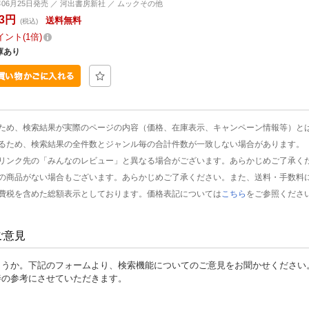
6年06月25日発売 ／ 河出書房新社 ／ ムックその他
93円
送料無料
(税込)
イント
1倍
庫あり
ため、検索結果が実際のページの内容（価格、在庫表示、キャンペーン情報等）と
るため、検索結果の全件数とジャンル毎の合計件数が一致しない場合があります。
リンク先の「みんなのレビュー」と異なる場合がございます。あらかじめご了承く
の商品がない場合もございます。あらかじめご了承ください。また、送料・手数料
費税を含めた総額表示としております。価格表記については
こちら
をご参照くださ
ご意見
ょうか。下記のフォームより、検索機能についてのご意見をお聞かせください
善の参考にさせていただきます。