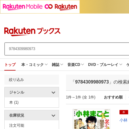
トップ
本・コミック
雑誌
音楽CD
DVD・ブルーレイ
絞り込み
「
9784309980973
」の検索
ジャンル
1件～1件 (全 1件)
おすすめ順
本 (1)
本
在庫状況
小林
注文可能