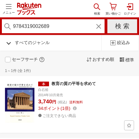
メニュー
すべてのジャンル
絞込み
セーフサーチ
おすすめ順
標準
1～1件 (全 1件)
教育の質の平等を求めて
白石裕
2014年10月発売
3,740
円
(税込)
送料無料
34
ポイント
1倍
ご注文できない商品