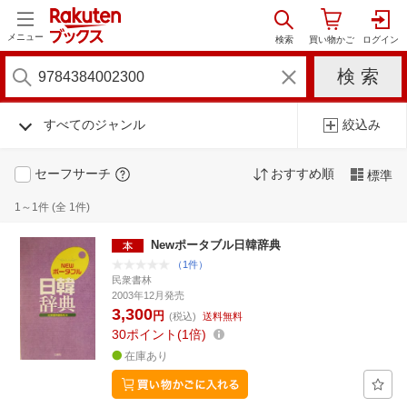
メニュー
すべてのジャンル
絞込み
セーフサーチ
おすすめ順
標準
1～1件 (全 1件)
Newポータブル日韓辞典
（1件）
民衆書林
2003年12月発売
3,300
円
(税込)
送料無料
30
ポイント
1倍
在庫あり