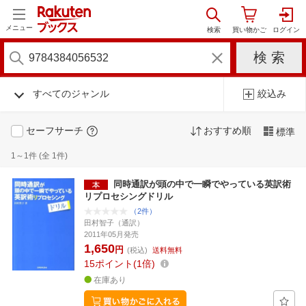
メニュー
すべてのジャンル
絞込み
セーフサーチ
おすすめ順
標準
1～1件 (全 1件)
同時通訳が頭の中で一瞬でやっている英訳術
リプロセシングドリル
（2件）
田村智子（通訳）
2011年05月発売
1,650
円
(税込)
送料無料
15
ポイント
1倍
在庫あり