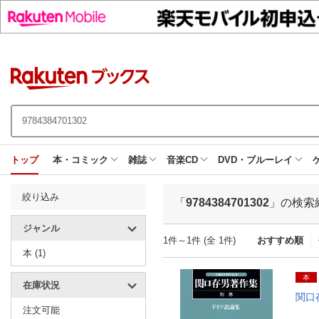
トップ
本・コミック
雑誌
音楽CD
DVD・ブルーレイ
絞り込み
「
9784384701302
」の検索
ジャンル
1件～1件 (全 1件)
おすすめ順
本 (1)
本
在庫状況
関口
注文可能