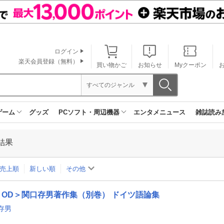
ログイン
楽天会員登録（無料）
買い物かご
お知らせ
Myクーポン
すべてのジャンル
ゲーム
グッズ
PCソフト・周辺機器
エンタメニュース
雑誌読み
結果
売上順
新しい順
その他
OD＞関口存男著作集（別巻） ドイツ語論集
存男