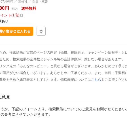
8年07月発売 ／ 三修社 ／ 全集・双書
000円
送料無料
(税込)
ポイント
1倍
庫あり
ため、検索結果が実際のページの内容（価格、在庫表示、キャンペーン情報等）と
るため、検索結果の全件数とジャンル毎の合計件数が一致しない場合があります。
リンク先の「みんなのレビュー」と異なる場合がございます。あらかじめご了承く
の商品がない場合もございます。あらかじめご了承ください。また、送料・手数料
費税を含めた総額表示としております。価格表記については
こちら
をご参照くださ
ご意見
ょうか。下記のフォームより、検索機能についてのご意見をお聞かせください
善の参考にさせていただきます。