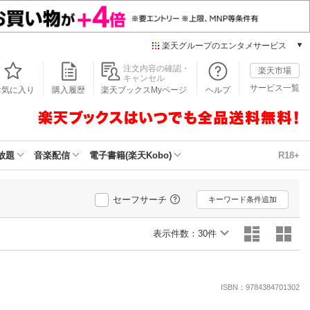
楽天グループのエンタメサービス
本/ゲーム/CD/DVD
注文内容の確認・
楽天市場
キャンセル
楽天ブックス
サービス一覧
お気に入り
購入履歴
楽天ブックスMyページ
ヘルプ
電子書籍
楽天Kobo
雑誌読み放題
楽天マガジン
放題
音楽配信
電子書籍(楽天Kobo)
R18+
音楽配信
楽天ミュージック
動画配信
セーフサーチ
キーワード条件追加
楽天TV
動画配信ガイド
表示件数：
30件
Rakuten PLAY
無料テレビ
Rチャンネル
ISBN：9784384701302
チケット