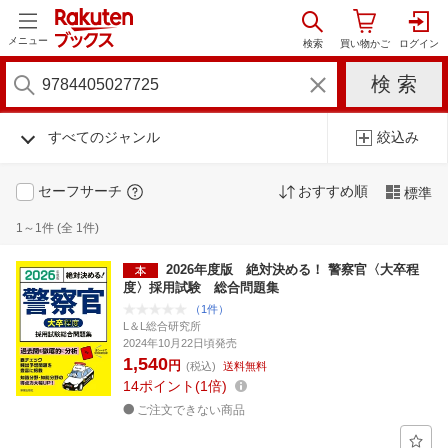
メニュー
すべてのジャンル
絞込み
セーフサーチ
おすすめ順
標準
1～1件 (全 1件)
2026年度版 絶対決める！ 警察官〈大卒程
度〉採用試験 総合問題集
（1件）
L＆L総合研究所
2024年10月22日頃発売
1,540
円
(税込)
送料無料
14
ポイント
1倍
ご注文できない商品