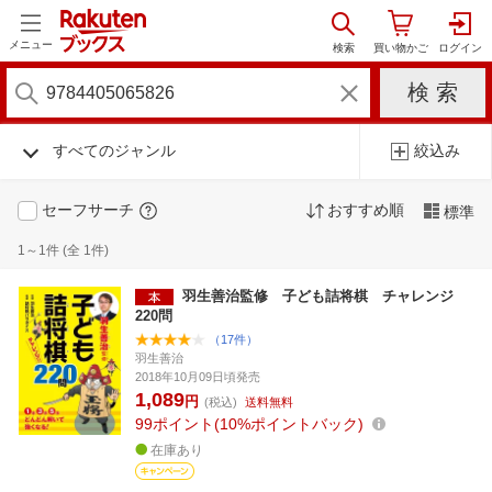
メニュー
すべてのジャンル
絞込み
セーフサーチ
おすすめ順
標準
1～1件 (全 1件)
羽生善治監修 子ども詰将棋 チャレンジ
220問
（17件）
羽生善治
2018年10月09日頃発売
1,089
円
(税込)
送料無料
99
ポイント
10%ポイントバック
在庫あり