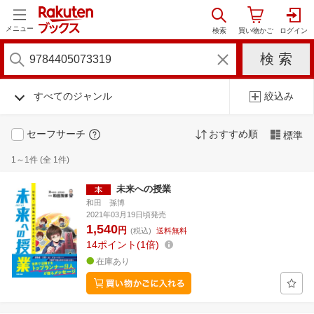
メニュー
すべてのジャンル
絞込み
セーフサーチ
おすすめ順
標準
1～1件 (全 1件)
未来への授業
和田 孫博
2021年03月19日頃発売
1,540
円
(税込)
送料無料
14
ポイント
1倍
在庫あり