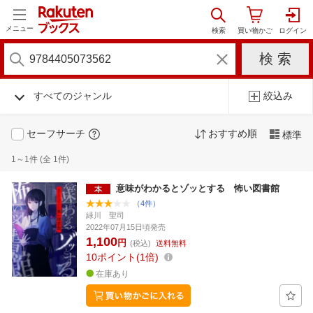
メニュー
すべてのジャンル
絞込み
セーフサーチ
おすすめ順
標準
1～1件 (全 1件)
意味がわかるとゾッとする 怖い図書館
（4件）
緑川 聖司
2022年07月15日頃発売
1,100
円
(税込)
送料無料
10
ポイント
1倍
在庫あり