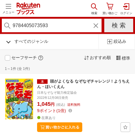
メニュー
すべてのジャンル
絞込み
セーフサーチ
おすすめ順
標準
1～1件 (全 1件)
頭がよくなる なぞなぞチャレンジ！ようちえ
ん・ほいくえん
日本なぞなぞ能力検定協会
2022年12月08日発売
1,045
円
(税込)
送料無料
9
ポイント
1倍
在庫あり