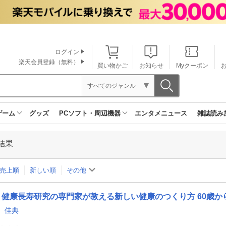
ログイン
楽天会員登録（無料）
買い物かご
お知らせ
Myクーポン
すべてのジャンル
ゲーム
グッズ
PCソフト・周辺機器
エンタメニュース
雑誌読み
結果
売上順
新しい順
その他
健康長寿研究の専門家が教える新しい健康のつくり方 60歳
 佳典