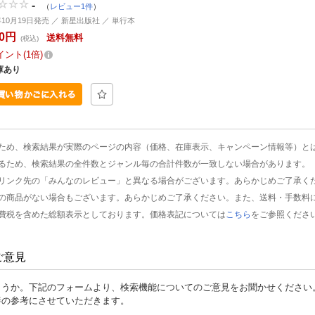
-
（
レビュー1件
）
3年10月19日発売 ／ 新星出版社 ／ 単行本
40円
送料無料
(税込)
イント
1倍
庫あり
ため、検索結果が実際のページの内容（価格、在庫表示、キャンペーン情報等）と
るため、検索結果の全件数とジャンル毎の合計件数が一致しない場合があります。
リンク先の「みんなのレビュー」と異なる場合がございます。あらかじめご了承く
の商品がない場合もございます。あらかじめご了承ください。また、送料・手数料
費税を含めた総額表示としております。価格表記については
こちら
をご参照くださ
ご意見
ょうか。下記のフォームより、検索機能についてのご意見をお聞かせください
善の参考にさせていただきます。