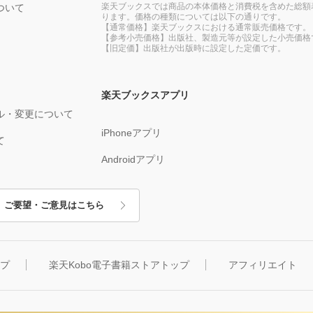
楽天ブックスでは商品の本体価格と消費税を含めた総額
ついて
ります。価格の種類については以下の通りです。
【通常価格】楽天ブックスにおける通常販売価格です。
【参考小売価格】出版社、製造元等が設定した小売価格
【旧定価】出版社が出版時に設定した定価です。
楽天ブックスアプリ
ル・変更について
iPhoneアプリ
て
Androidアプリ
ご要望・ご意見はこちら
ップ
楽天Kobo電子書籍ストアトップ
アフィリエイト