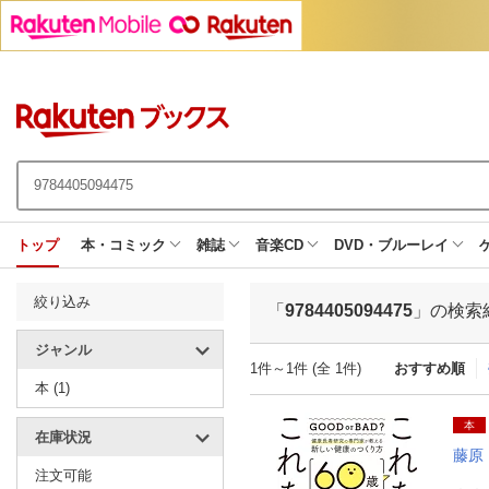
トップ
本・コミック
雑誌
音楽CD
DVD・ブルーレイ
絞り込み
「
9784405094475
」の検索
ジャンル
1件～1件 (全 1件)
おすすめ順
本 (1)
本
在庫状況
藤原
注文可能