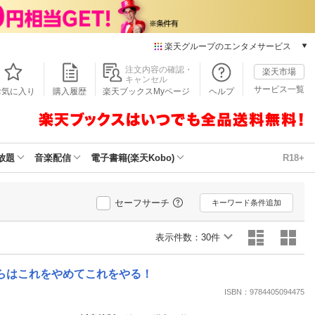
楽天グループのエンタメサービス
本/ゲーム/CD/DVD
注文内容の確認・
楽天市場
キャンセル
楽天ブックス
サービス一覧
お気に入り
購入履歴
楽天ブックスMyページ
ヘルプ
電子書籍
楽天Kobo
雑誌読み放題
楽天マガジン
放題
音楽配信
電子書籍(楽天Kobo)
R18+
音楽配信
楽天ミュージック
動画配信
セーフサーチ
キーワード条件追加
楽天TV
動画配信ガイド
表示件数：
30件
Rakuten PLAY
無料テレビ
からはこれをやめてこれをやる！
Rチャンネル
ISBN：9784405094475
チケット