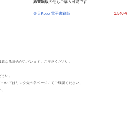
楽天チケット
紙書籍版
の他もご購入可能です
エンタメニュース
楽天Kobo 電子書籍版
1,540円
推し楽
は異なる場合がございます。ご注意ください。
ださい。
についてはリンク先の各ページにてご確認ください。
い。
。