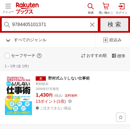
メニュー
すべてのジャンル
絞込み
セーフサーチ
おすすめ順
標準
1～1件 (全 1件)
野村式ムリしない仕事術
野村郁夫
2006年07月発売
1,430
円
(税込)
送料無料
13
ポイント
1倍
ご注文できない商品