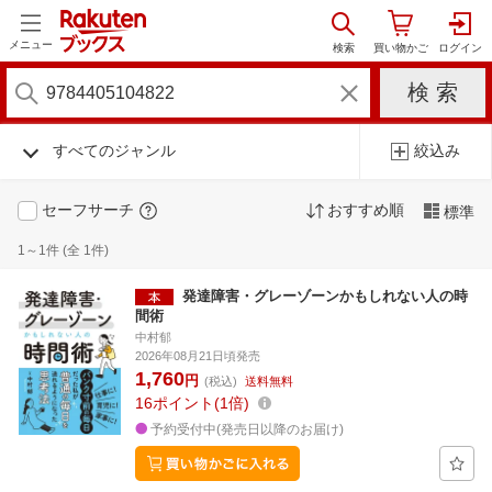
メニュー
すべてのジャンル
絞込み
セーフサーチ
おすすめ順
標準
1～1件 (全 1件)
発達障害・グレーゾーンかもしれない人の時
間術
中村郁
2026年08月21日頃発売
1,760
円
(税込)
送料無料
16
ポイント
1倍
予約受付中(発売日以降のお届け)