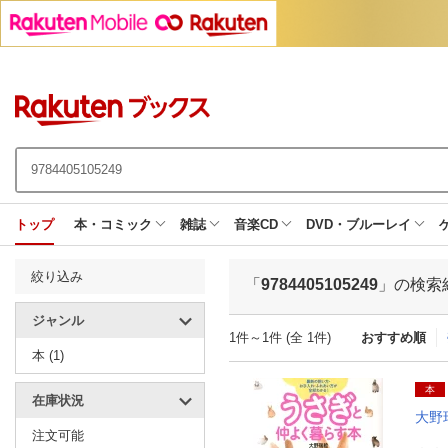
トップ
本・コミック
雑誌
音楽CD
DVD・ブルーレイ
絞り込み
「
9784405105249
」の検索
ジャンル
1件～1件 (全 1件)
おすすめ順
本 (1)
本
在庫状況
大野
注文可能