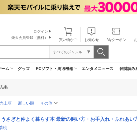
ログイン
楽天会員登録（無料）
買い物かご
お知らせ
Myクーポン
すべてのジャンル
ゲーム
グッズ
PCソフト・周辺機器
エンタメニュース
雑誌読み
結果
売上順
新しい順
その他
うさぎと仲よく暮らす本 最新の飼い方・お手入れ・ふれあい
瑞絵