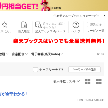
楽天グループのエンタメサービス
本/ゲーム/CD/DVD
注文内容の確認・
楽天市場
キャンセル
楽天ブックス
サービス一覧
お気に入り
購入履歴
楽天ブックスMyページ
ヘルプ
電子書籍
楽天Kobo
雑誌読み放題
楽天マガジン
放題
音楽配信
電子書籍(楽天Kobo)
R18+
音楽配信
楽天ミュージック
動画配信
セーフサーチ
キーワード条件追加
楽天TV
動画配信ガイド
表示件数：
30件
Rakuten PLAY
無料テレビ
方が全部わかる！
Rチャンネル
ISBN：9784405105249
チケット