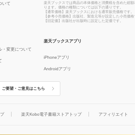
楽天ブックスでは商品の本体価格と消費税を含めた総額
ついて
ります。価格の種類については以下の通りです。
【通常価格】楽天ブックスにおける通常販売価格です。
【参考小売価格】出版社、製造元等が設定した小売価格
【旧定価】出版社が出版時に設定した定価です。
楽天ブックスアプリ
ル・変更について
iPhoneアプリ
て
Androidアプリ
ご要望・ご意見はこちら
ップ
楽天Kobo電子書籍ストアトップ
アフィリエイト