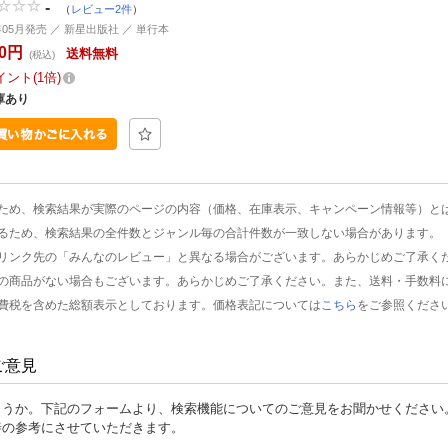
-
（
レビュー2件
）
3年05月発売 ／ 新星出版社 ／ 単行本
20円
送料無料
(税込)
イント
1倍
庫あり
ため、検索結果が実際のページの内容（価格、在庫表示、キャンペーン情報等）と
るため、検索結果の全件数とジャンル毎の合計件数が一致しない場合があります。
リンク先の「みんなのレビュー」と異なる場合がございます。あらかじめご了承く
の商品がない場合もございます。あらかじめご了承ください。また、送料・手数料
費税を含めた総額表示としております。価格表記については
こちら
をご参照くださ
ご意見
ょうか。下記のフォームより、検索機能についてのご意見をお聞かせください
善の参考にさせていただきます。