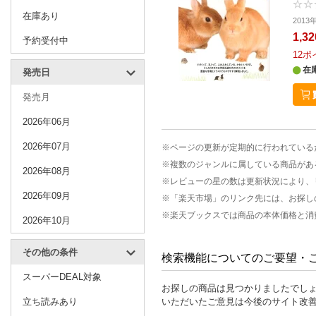
在庫あり
201
1,3
予約受付中
12
ポ
在
発売日
発売月
2026年06月
2026年07月
※ページの更新が定期的に行われている
※複数のジャンルに属している商品があ
2026年08月
※レビューの星の数は更新状況により、
2026年09月
※「楽天市場」のリンク先には、お探し
※楽天ブックスでは商品の本体価格と消
2026年10月
その他の条件
検索機能についてのご要望・
スーパーDEAL対象
お探しの商品は見つかりましたでし
立ち読みあり
いただいたご意見は今後のサイト改