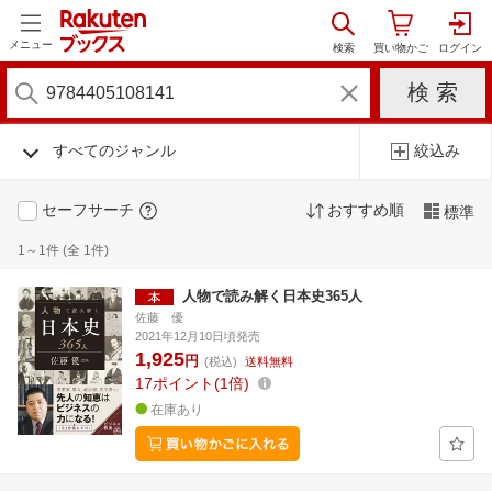
メニュー
すべてのジャンル
絞込み
セーフサーチ
おすすめ順
標準
1～1件 (全 1件)
人物で読み解く日本史365人
佐藤 優
2021年12月10日頃発売
1,925
円
(税込)
送料無料
17
ポイント
1倍
在庫あり