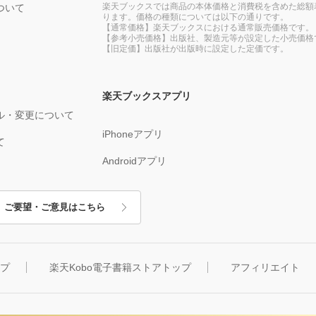
楽天ブックスでは商品の本体価格と消費税を含めた総額
ついて
ります。価格の種類については以下の通りです。
【通常価格】楽天ブックスにおける通常販売価格です。
【参考小売価格】出版社、製造元等が設定した小売価格
【旧定価】出版社が出版時に設定した定価です。
楽天ブックスアプリ
ル・変更について
iPhoneアプリ
て
Androidアプリ
ご要望・ご意見はこちら
ップ
楽天Kobo電子書籍ストアトップ
アフィリエイト