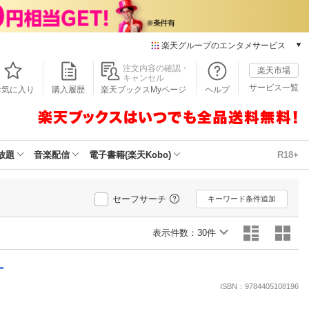
楽天グループのエンタメサービス
本/ゲーム/CD/DVD
注文内容の確認・
楽天市場
キャンセル
楽天ブックス
サービス一覧
お気に入り
購入履歴
楽天ブックスMyページ
ヘルプ
電子書籍
楽天Kobo
雑誌読み放題
楽天マガジン
放題
音楽配信
電子書籍(楽天Kobo)
R18+
音楽配信
楽天ミュージック
動画配信
セーフサーチ
キーワード条件追加
楽天TV
動画配信ガイド
表示件数：
30件
Rakuten PLAY
無料テレビ
ー
Rチャンネル
ISBN：9784405108196
チケット