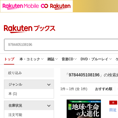
トップ
本・コミック
雑誌
音楽CD
DVD・ブルーレイ
絞り込み
「
9784405108196
」の検索
ジャンル
1件～1件 (全 1件)
おすすめ順
本 (1)
本
在庫状況
田近
注文可能