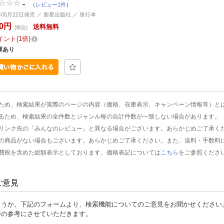
-
（
レビュー1件
）
3年05月22日発売 ／ 新星出版社 ／ 単行本
60円
送料無料
(税込)
イント
1倍
庫あり
ため、検索結果が実際のページの内容（価格、在庫表示、キャンペーン情報等）と
るため、検索結果の全件数とジャンル毎の合計件数が一致しない場合があります。
リンク先の「みんなのレビュー」と異なる場合がございます。あらかじめご了承く
の商品がない場合もございます。あらかじめご了承ください。また、送料・手数料
費税を含めた総額表示としております。価格表記については
こちら
をご参照くださ
ご意見
ょうか。下記のフォームより、検索機能についてのご意見をお聞かせください
善の参考にさせていただきます。