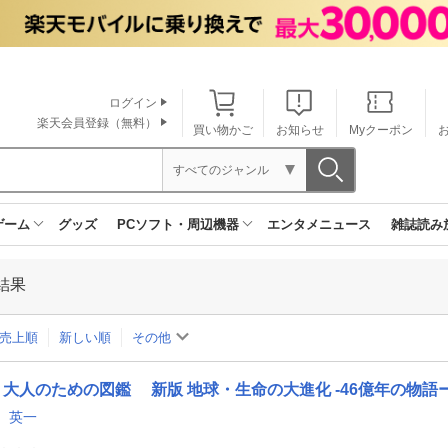
ログイン
楽天会員登録（無料）
買い物かご
お知らせ
Myクーポン
すべてのジャンル
ゲーム
グッズ
PCソフト・周辺機器
エンタメニュース
雑誌読み
結果
売上順
新しい順
その他
大人のための図鑑 新版 地球・生命の大進化 -46億年の物語
 英一