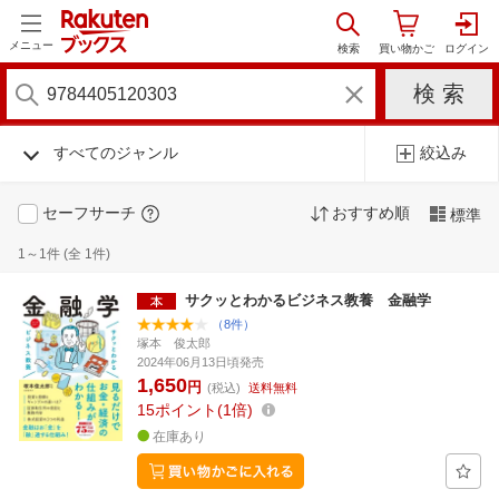
メニュー
すべてのジャンル
絞込み
セーフサーチ
おすすめ順
標準
1～1件 (全 1件)
サクッとわかるビジネス教養 金融学
（8件）
塚本 俊太郎
2024年06月13日頃発売
1,650
円
(税込)
送料無料
15
ポイント
1倍
在庫あり