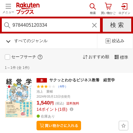
メニュー
すべてのジャンル
絞込み
セーフサーチ
おすすめ順
標準
1～1件 (全 1件)
サクッとわかるビジネス教養 経営学
（4件）
池上 重輔
2024年05月13日頃発売
1,540
円
(税込)
送料無料
14
ポイント
1倍
在庫あり