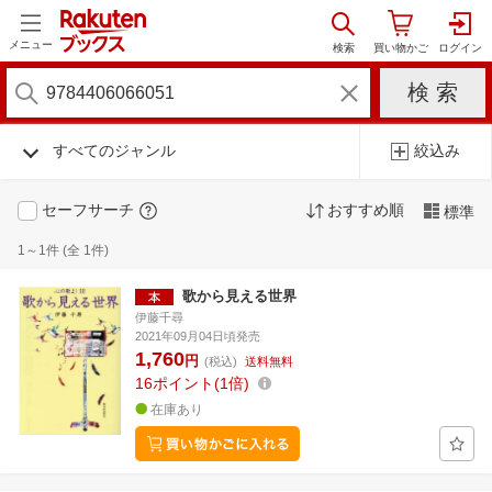
メニュー
すべてのジャンル
絞込み
セーフサーチ
おすすめ順
標準
1～1件 (全 1件)
歌から見える世界
伊藤千尋
2021年09月04日頃発売
1,760
円
(税込)
送料無料
16
ポイント
1倍
在庫あり