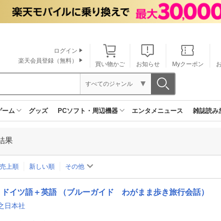
ログイン
楽天会員登録（無料）
買い物かご
お知らせ
Myクーポン
すべてのジャンル
ゲーム
グッズ
PCソフト・周辺機器
エンタメニュース
雑誌読み
結果
売上順
新しい順
その他
ドイツ語＋英語 （ブルーガイド わがまま歩き旅行会話）
之日本社