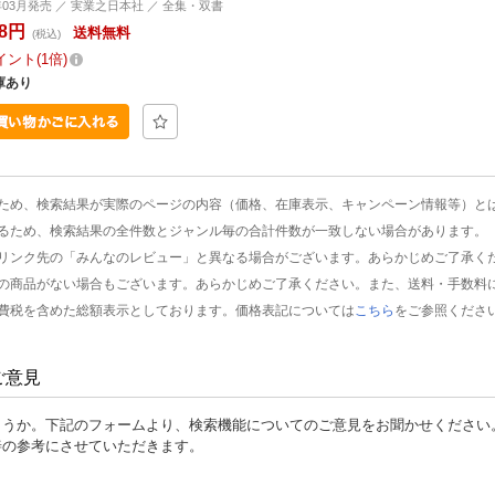
0年03月発売 ／ 実業之日本社 ／ 全集・双書
98円
送料無料
(税込)
イント
1倍
庫あり
ため、検索結果が実際のページの内容（価格、在庫表示、キャンペーン情報等）と
るため、検索結果の全件数とジャンル毎の合計件数が一致しない場合があります。
リンク先の「みんなのレビュー」と異なる場合がございます。あらかじめご了承く
の商品がない場合もございます。あらかじめご了承ください。また、送料・手数料
費税を含めた総額表示としております。価格表記については
こちら
をご参照くださ
ご意見
ょうか。下記のフォームより、検索機能についてのご意見をお聞かせください
善の参考にさせていただきます。