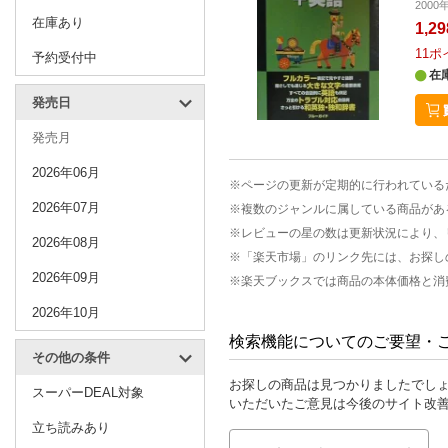
200
在庫あり
1,2
11
ポ
予約受付中
在
発売日
発売月
2026年06月
※ページの更新が定期的に行われている
2026年07月
※複数のジャンルに属している商品があ
※レビューの星の数は更新状況により、
2026年08月
※「楽天市場」のリンク先には、お探し
2026年09月
※楽天ブックスでは商品の本体価格と消
2026年10月
検索機能についてのご要望・
その他の条件
お探しの商品は見つかりましたでし
スーパーDEAL対象
いただいたご意見は今後のサイト改
立ち読みあり