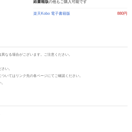
楽天チケット
紙書籍版
の他もご購入可能です
エンタメニュース
楽天Kobo 電子書籍版
880円
推し楽
は異なる場合がございます。ご注意ください。
ださい。
についてはリンク先の各ページにてご確認ください。
い。
。