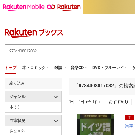
トップ
本・コミック
雑誌
音楽CD
DVD・ブルーレイ
絞り込み
「
9784408017082
」の検索
ジャンル
1件～1件 (全 1件)
おすすめ順
本 (1)
本
在庫状況
実業
注文可能