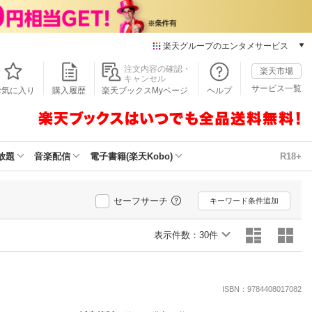
楽天グループのエンタメサービス
本/ゲーム/CD/DVD
注文内容の確認・
楽天市場
キャンセル
楽天ブックス
サービス一覧
お気に入り
購入履歴
楽天ブックスMyページ
ヘルプ
電子書籍
楽天Kobo
雑誌読み放題
楽天マガジン
放題
音楽配信
電子書籍(楽天Kobo)
R18+
音楽配信
楽天ミュージック
動画配信
セーフサーチ
キーワード条件追加
楽天TV
動画配信ガイド
表示件数：
30件
Rakuten PLAY
無料テレビ
Rチャンネル
ISBN：9784408017082
チケット