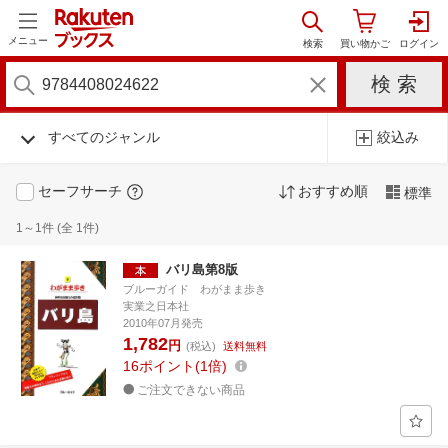
メニュー
すべてのジャンル
絞込み
セーフサーチ
おすすめ順
標準
1～1件 (全 1件)
バリ島第8版
ブルーガイド わがまま歩き
実業之日本社
2010年07月発売
1,782
円
(税込)
送料無料
16
ポイント
1倍
ご注文できない商品