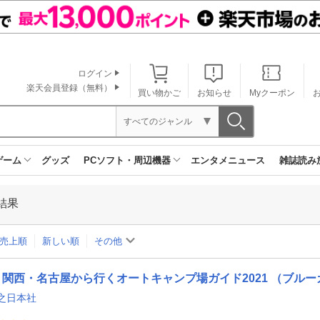
ログイン
楽天会員登録（無料）
買い物かご
お知らせ
Myクーポン
すべてのジャンル
ゲーム
グッズ
PCソフト・周辺機器
エンタメニュース
雑誌読み
結果
売上順
新しい順
その他
関西・名古屋から行くオートキャンプ場ガイド2021 （ブル
之日本社