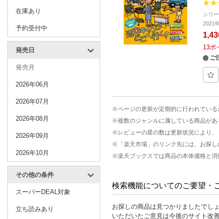
在庫あり
シリ
202
予約受付中
1,4
13
ポ
発売日
ご
発売月
2026年06月
2026年07月
※ページの更新が定期的に行われている
2026年08月
※複数のジャンルに属している商品があ
※レビューの星の数は更新状況により、
2026年09月
※「楽天市場」のリンク先には、お探し
2026年10月
※楽天ブックスでは商品の本体価格と消
その他の条件
検索機能についてのご要望・
スーパーDEAL対象
お探しの商品は見つかりましたでし
立ち読みあり
いただいたご意見は今後のサイト改