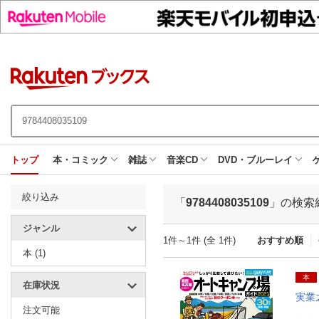
トップ
本・コミック
雑誌
音楽CD
DVD・ブルーレイ
絞り込み
「
9784408035109
」の検索
ジャンル
1件～1件 (全 1件)
おすすめ順
本 (1)
本
在庫状況
実業
注文可能