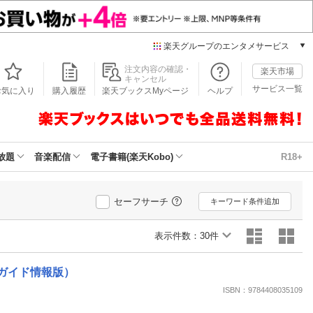
楽天グループのエンタメサービス
本/ゲーム/CD/DVD
注文内容の確認・
楽天市場
キャンセル
楽天ブックス
サービス一覧
お気に入り
購入履歴
楽天ブックスMyページ
ヘルプ
電子書籍
楽天Kobo
雑誌読み放題
楽天マガジン
放題
音楽配信
電子書籍(楽天Kobo)
R18+
音楽配信
楽天ミュージック
動画配信
セーフサーチ
キーワード条件追加
楽天TV
動画配信ガイド
表示件数：
30件
Rakuten PLAY
無料テレビ
ーガイド情報版）
Rチャンネル
ISBN：9784408035109
チケット