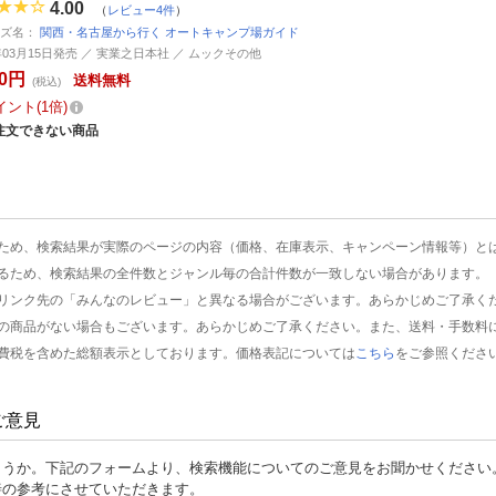
4.00
（
レビュー4件
）
ーズ名：
関西・名古屋から行く オートキャンプ場ガイド
1年03月15日発売 ／ 実業之日本社 ／ ムックその他
30円
送料無料
(税込)
イント
1倍
注文できない商品
ため、検索結果が実際のページの内容（価格、在庫表示、キャンペーン情報等）と
るため、検索結果の全件数とジャンル毎の合計件数が一致しない場合があります。
リンク先の「みんなのレビュー」と異なる場合がございます。あらかじめご了承く
の商品がない場合もございます。あらかじめご了承ください。また、送料・手数料
費税を含めた総額表示としております。価格表記については
こちら
をご参照くださ
ご意見
ょうか。下記のフォームより、検索機能についてのご意見をお聞かせください
善の参考にさせていただきます。