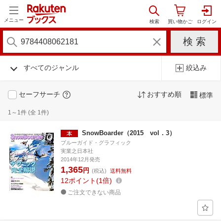
メニュー
すべてのジャンル
絞込み
セーフサーチ
おすすめ順
標準
1～1件 (全 1件)
SnowBoarder（2015 vol．3）
ブルーガイド・グラフィック
実業之日本社
2014年12月発売
1,365
円
(税込)
送料無料
12
ポイント
1倍
ご注文できない商品