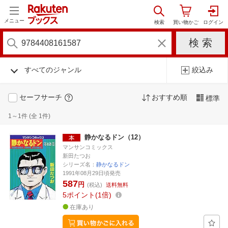
メニュー
すべてのジャンル
絞込み
セーフサーチ
おすすめ順
標準
1～1件 (全 1件)
静かなるドン（12）
マンサンコミックス
新田たつお
シリーズ名：
静かなるドン
1991年08月29日頃発売
587
円
(税込)
送料無料
5
ポイント
1倍
在庫あり