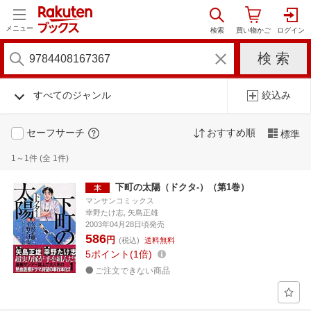
メニュー
すべてのジャンル
絞込み
セーフサーチ
おすすめ順
標準
1～1件 (全 1件)
下町の太陽（ドクタ-）（第1巻）
マンサンコミックス
幸野たけ志, 矢島正雄
2003年04月28日頃発売
586
円
(税込)
送料無料
5
ポイント
1倍
ご注文できない商品