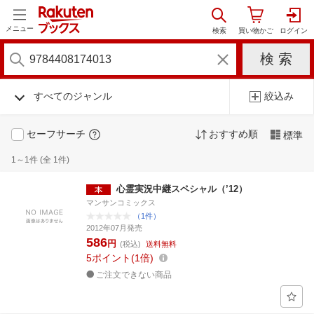
メニュー
すべてのジャンル
絞込み
セーフサーチ
おすすめ順
標準
1～1件 (全 1件)
心霊実況中継スペシャル（’12）
マンサンコミックス
（1件）
2012年07月発売
586
円
(税込)
送料無料
5
ポイント
1倍
ご注文できない商品