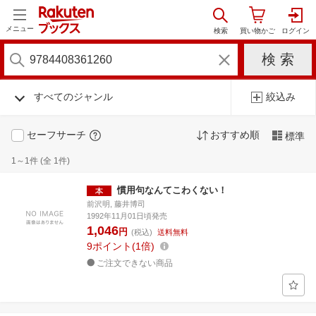
メニュー
すべてのジャンル
絞込み
セーフサーチ
おすすめ順
標準
1～1件 (全 1件)
慣用句なんてこわくない！
前沢明, 藤井博司
1992年11月01日頃発売
1,046
円
(税込)
送料無料
9
ポイント
1倍
ご注文できない商品