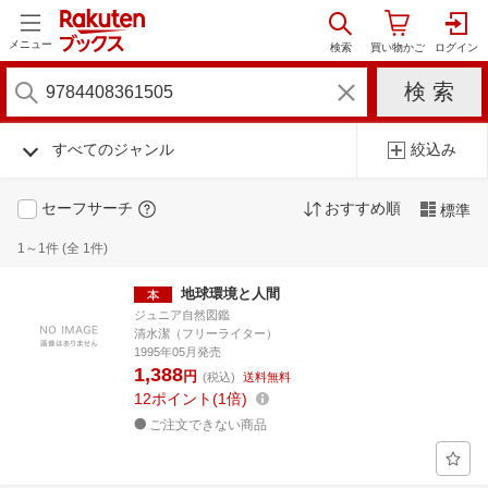
メニュー
すべてのジャンル
絞込み
セーフサーチ
おすすめ順
標準
1～1件 (全 1件)
地球環境と人間
ジュニア自然図鑑
清水潔（フリーライター）
1995年05月発売
1,388
円
(税込)
送料無料
12
ポイント
1倍
ご注文できない商品