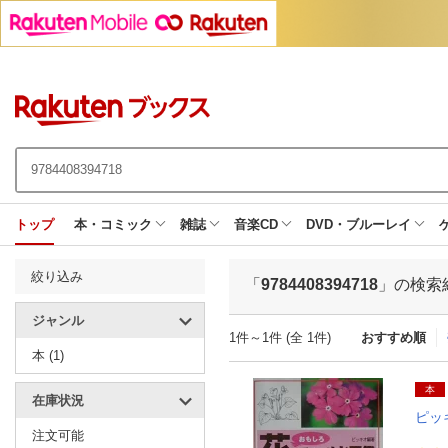
トップ
本・コミック
雑誌
音楽CD
DVD・ブルーレイ
絞り込み
「
9784408394718
」の検索
ジャンル
1件～1件 (全 1件)
おすすめ順
本 (1)
本
在庫状況
ピッ
注文可能