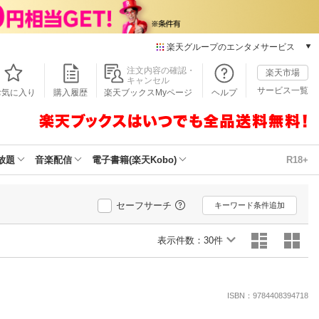
楽天グループのエンタメサービス
本/ゲーム/CD/DVD
注文内容の確認・
楽天市場
キャンセル
楽天ブックス
サービス一覧
お気に入り
購入履歴
楽天ブックスMyページ
ヘルプ
電子書籍
楽天Kobo
雑誌読み放題
楽天マガジン
放題
音楽配信
電子書籍(楽天Kobo)
R18+
音楽配信
楽天ミュージック
動画配信
セーフサーチ
キーワード条件追加
楽天TV
動画配信ガイド
表示件数：
30件
Rakuten PLAY
無料テレビ
Rチャンネル
ISBN：9784408394718
チケット