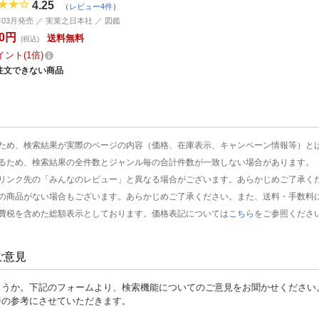
4.25
（
レビュー4件
）
1年03月発売 ／ 実業之日本社 ／ 図鑑
70円
送料無料
(税込)
イント
1倍
注文できない商品
ため、検索結果が実際のページの内容（価格、在庫表示、キャンペーン情報等）と
るため、検索結果の全件数とジャンル毎の合計件数が一致しない場合があります。
リンク先の「みんなのレビュー」と異なる場合がございます。あらかじめご了承く
の商品がない場合もございます。あらかじめご了承ください。また、送料・手数料
費税を含めた総額表示としております。価格表記については
こちら
をご参照くださ
ご意見
ょうか。下記のフォームより、検索機能についてのご意見をお聞かせください
善の参考にさせていただきます。