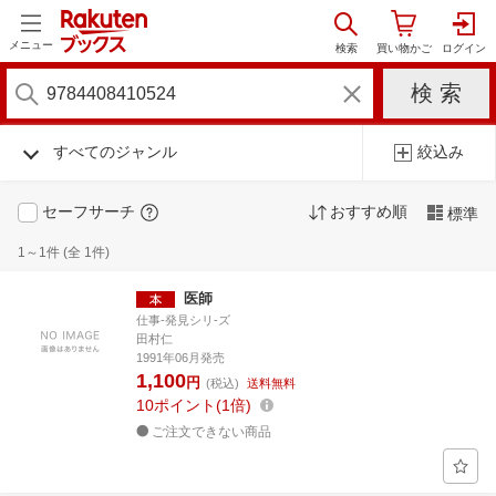
メニュー
すべてのジャンル
絞込み
セーフサーチ
おすすめ順
標準
1～1件 (全 1件)
医師
仕事-発見シリ-ズ
田村仁
1991年06月発売
1,100
円
(税込)
送料無料
10
ポイント
1倍
ご注文できない商品