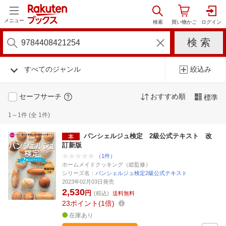
メニュー
すべてのジャンル
絞込み
セーフサーチ
おすすめ順
標準
1～1件 (全 1件)
パンシェルジュ検定 2級公式テキスト 改
訂新版
（1件）
ホームメイドクッキング（総監修）
シリーズ名：
パンシェルジュ検定2級公式テキスト
2023年02月03日発売
2,530
円
(税込)
送料無料
23
ポイント
1倍
在庫あり