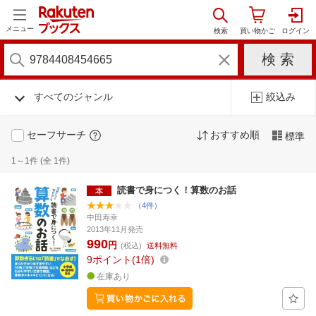
メニュー
すべてのジャンル
絞込み
セーフサーチ
おすすめ順
標準
1～1件 (全 1件)
読書で身につく！算数のお話
（4件）
中田寿幸
2013年11月発売
990
円
(税込)
送料無料
9
ポイント
1倍
在庫あり