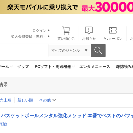
ログイン
楽天会員登録（無料）
買い物かご
お知らせ
Myクーポン
すべてのジャンル
ゲーム
グッズ
PCソフト・周辺機器
エンタメニュース
雑誌読み
結果
売上順
新しい順
その他
バスケットボールメンタル強化メソッド 本番でベストのパフ
寛治