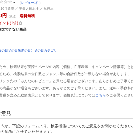
-
（
レビュー1件
）
4年10月発売 ／ 実業之日本社 ／ 単行本
40円
送料無料
(税込)
イント
1倍
注文できない商品
母の日父の日敬老の日】父の日カテゴリ
ため、検索結果が実際のページの内容（価格、在庫表示、キャンペーン情報等）と
るため、検索結果の全件数とジャンル毎の合計件数が一致しない場合があります。
リンク先の「みんなのレビュー」と異なる場合がございます。あらかじめご了承く
の商品がない場合もございます。あらかじめご了承ください。また、送料・手数料
費税を含めた総額表示としております。価格表記については
こちら
をご参照くださ
ご意見
ょうか。下記のフォームより、検索機能についてのご意見をお聞かせください
善の参考にさせていただきます。