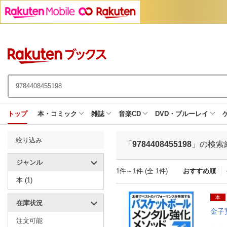
トップ
本・コミック
雑誌
音楽CD
DVD・ブルーレイ
絞り込み
「
9784408455198
」の検索
ジャンル
1件～1件 (全 1件)
おすすめ順
本 (1)
本
在庫状況
金子
注文可能