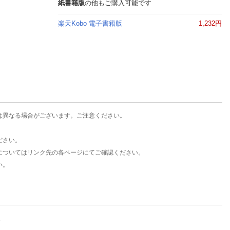
楽天チケット
紙書籍版
の他もご購入可能です
エンタメニュース
楽天Kobo 電子書籍版
1,232円
推し楽
は異なる場合がございます。ご注意ください。
ださい。
についてはリンク先の各ページにてご確認ください。
い。
。