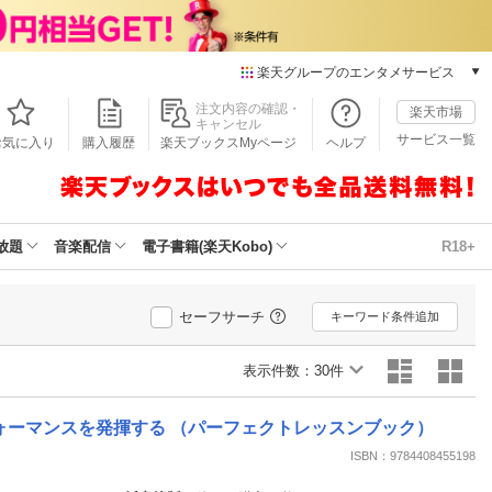
楽天グループのエンタメサービス
本/ゲーム/CD/DVD
注文内容の確認・
楽天市場
キャンセル
楽天ブックス
サービス一覧
お気に入り
購入履歴
楽天ブックスMyページ
ヘルプ
電子書籍
楽天Kobo
雑誌読み放題
楽天マガジン
放題
音楽配信
電子書籍(楽天Kobo)
R18+
音楽配信
楽天ミュージック
動画配信
セーフサーチ
キーワード条件追加
楽天TV
動画配信ガイド
表示件数：
30件
Rakuten PLAY
無料テレビ
ォーマンスを発揮する （パーフェクトレッスンブック）
Rチャンネル
ISBN：9784408455198
チケット