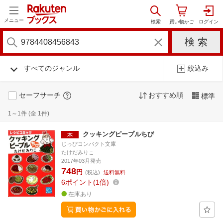
メニュー
すべてのジャンル
絞込み
セーフサーチ
おすすめ順
標準
1～1件 (全 1件)
クッキングピープルちび
じっぴコンパクト文庫
たけだみりこ
2017年03月発売
748
円
(税込)
送料無料
6
ポイント
1倍
在庫あり