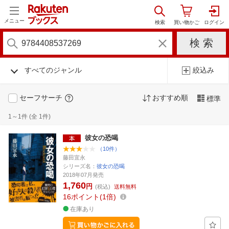
メニュー
すべてのジャンル
絞込み
セーフサーチ
おすすめ順
標準
1～1件 (全 1件)
彼女の恐喝
（10件）
藤田宜永
シリーズ名：
彼女の恐喝
2018年07月発売
1,760
円
(税込)
送料無料
16
ポイント
1倍
在庫あり