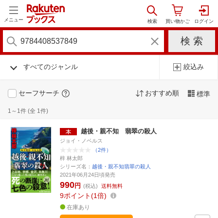
メニュー
すべてのジャンル
絞込み
セーフサーチ
おすすめ順
標準
1～1件 (全 1件)
越後・親不知 翡翠の殺人
ジョイ・ノベルス
（2件）
梓 林太郎
シリーズ名：
越後・親不知翡翠の殺人
2021年06月24日頃発売
990
円
(税込)
送料無料
9
ポイント
1倍
在庫あり