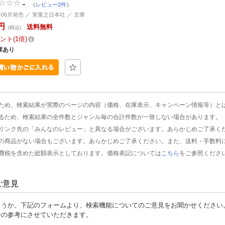
-
（
レビュー2件
）
9年06月発売 ／ 実業之日本社 ／ 文庫
円
送料無料
(税込)
ント
1倍
庫あり
ため、検索結果が実際のページの内容（価格、在庫表示、キャンペーン情報等）と
るため、検索結果の全件数とジャンル毎の合計件数が一致しない場合があります。
リンク先の「みんなのレビュー」と異なる場合がございます。あらかじめご了承く
の商品がない場合もございます。あらかじめご了承ください。また、送料・手数料
費税を含めた総額表示としております。価格表記については
こちら
をご参照くださ
ご意見
ょうか。下記のフォームより、検索機能についてのご意見をお聞かせください
善の参考にさせていただきます。