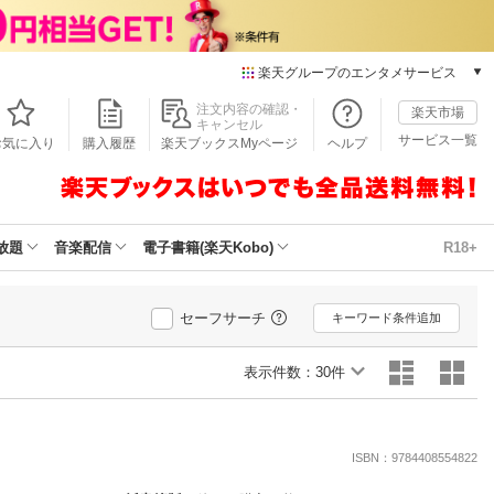
楽天グループのエンタメサービス
本/ゲーム/CD/DVD
注文内容の確認・
楽天市場
キャンセル
楽天ブックス
サービス一覧
お気に入り
購入履歴
楽天ブックスMyページ
ヘルプ
電子書籍
楽天Kobo
雑誌読み放題
楽天マガジン
放題
音楽配信
電子書籍(楽天Kobo)
R18+
音楽配信
楽天ミュージック
動画配信
セーフサーチ
キーワード条件追加
楽天TV
動画配信ガイド
表示件数：
30件
Rakuten PLAY
無料テレビ
Rチャンネル
ISBN：9784408554822
チケット