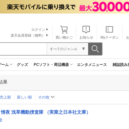
ログイン
楽天会員登録（無料）
買い物かご
お知らせ
Myクーポン
すべてのジャンル
ゲーム
グッズ
PCソフト・周辺機器
エンタメニュース
雑誌読み
結果
売上順
新しい順
その他
情夜 浅草機動捜査隊 （実業之日本社文庫）
章