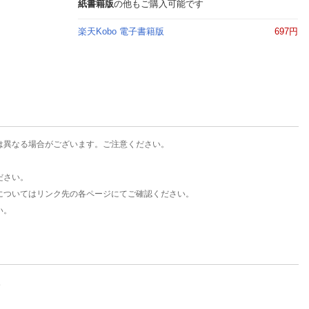
楽天チケット
紙書籍版
の他もご購入可能です
エンタメニュース
楽天Kobo 電子書籍版
697円
推し楽
は異なる場合がございます。ご注意ください。
ださい。
についてはリンク先の各ページにてご確認ください。
い。
。