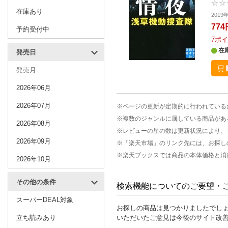
在庫あり
201
774
予約受付中
7
ポイ
在
発売日
発売月
2026年06月
2026年07月
※ページの更新が定期的に行われている
※複数のジャンルに属している商品があ
2026年08月
※レビューの星の数は更新状況により、
2026年09月
※「楽天市場」のリンク先には、お探し
※楽天ブックスでは商品の本体価格と消
2026年10月
その他の条件
検索機能についてのご要望・
スーパーDEAL対象
お探しの商品は見つかりましたでし
立ち読みあり
いただいたご意見は今後のサイト改