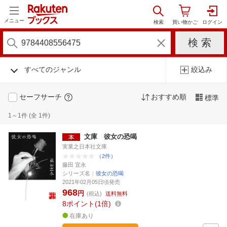
メニュー
すべてのジャンル
絞込み
セーフサーチ
おすすめ順
標準
1～1件 (全 1件)
文庫 彼女の恐喝
実業之日本社文庫
（2件）
藤田 宜永
シリーズ名：
彼女の恐喝
2021年02月05日頃発売
968
円
(税込)
送料無料
8
ポイント
1倍
在庫あり