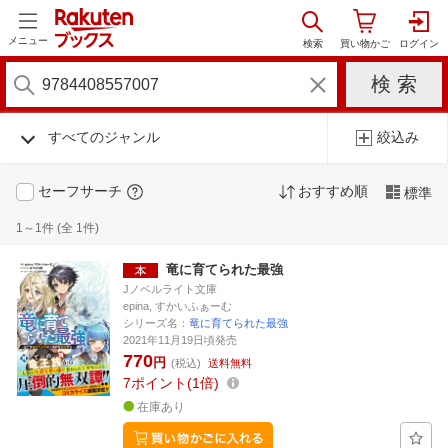
メニュー
すべてのジャンル
絞込み
セーフサーチ
おすすめ順
標準
1～1件 (全 1件)
竜に育てられた最強
Jノベルライト文庫
epina, すかいふぁーむ
シリーズ名：
竜に育てられた最強
2021年11月19日頃発売
770
円
(税込)
送料無料
7
ポイント
1倍
在庫あり