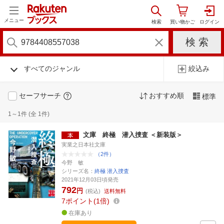
メニュー
すべてのジャンル
絞込み
セーフサーチ
おすすめ順
標準
1～1件 (全 1件)
文庫 終極 潜入捜査 ＜新装版＞
実業之日本社文庫
（2件）
今野 敏
シリーズ名：
終極 潜入捜査
2021年12月03日頃発売
792
円
(税込)
送料無料
7
ポイント
1倍
在庫あり