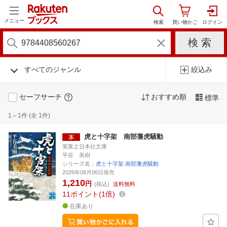
メニュー
すべてのジャンル
絞込み
セーフサーチ
おすすめ順
標準
1～1件 (全 1件)
虎と十字架 南部藩虎騒動
実業之日本社文庫
平谷 美樹
シリーズ名：
虎と十字架 南部藩虎騒動
2026年08月06日発売
1,210
円
(税込)
送料無料
11
ポイント
1倍
在庫あり