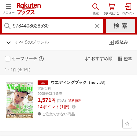
メニュー
すべてのジャンル
絞込み
セーフサーチ
おすすめ順
標準
1～1件 (全 1件)
ウエディングブック（no．38）
実用百科
2008年03月発売
1,571
円
(税込)
送料無料
14
ポイント
1倍
ご注文できない商品