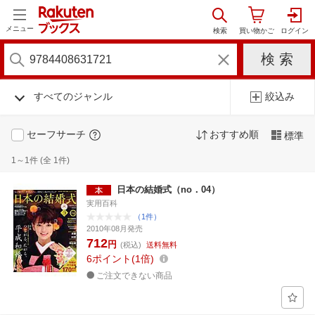
メニュー
すべてのジャンル
絞込み
セーフサーチ
おすすめ順
標準
1～1件 (全 1件)
日本の結婚式（no．04）
実用百科
（1件）
2010年08月発売
712
円
(税込)
送料無料
6
ポイント
1倍
ご注文できない商品