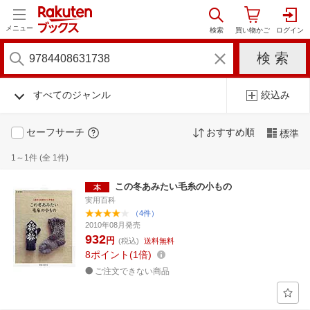
メニュー
すべてのジャンル
絞込み
セーフサーチ
おすすめ順
標準
1～1件 (全 1件)
この冬あみたい毛糸の小もの
実用百科
（4件）
2010年08月発売
932
円
(税込)
送料無料
8
ポイント
1倍
ご注文できない商品